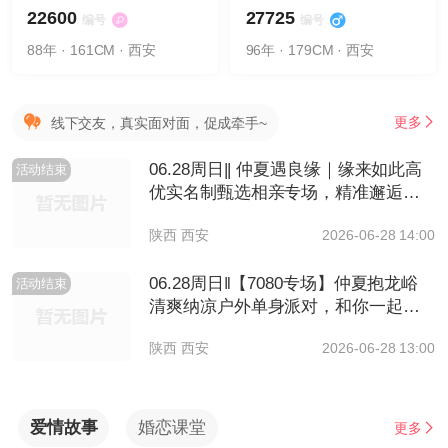
22600
27725
编号
编号
88年 · 161CM · 西安
96年 · 179CM · 西安
更多
线下交友，真实面对面，促成牵手~
06.28周日|| 仲夏遇良缘｜缘来如此高
活动结束
优实名制甄选相亲专场，精准邂逅靠
谱优质良缘
陕西 西安
2026-06-28 14:00
06.28周日‖【7080专场】仲夏抱龙峪
活动结束
清爽纳凉户外单身派对，和你一起边
走边聊，遇见最美的Ta
陕西 西安
2026-06-28 13:00
爱情故事
婚恋课堂
更多