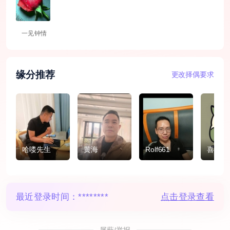
一见钟情
缘分推荐
更改择偶要求
哈喽先生
黄海
Rolf661
喜欢猫
最近登录时间：
********
点击登录查看
屏蔽/举报